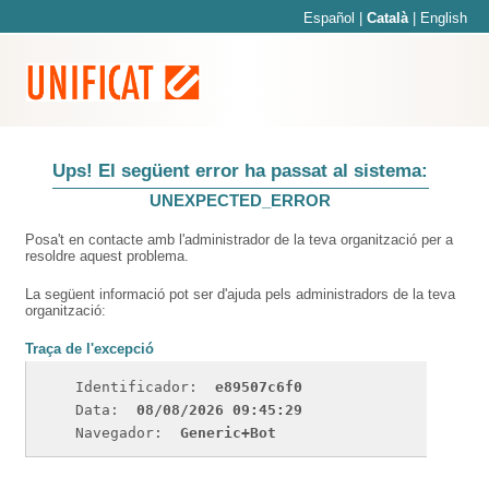
Español
|
Català
|
English
Ups! El següent error ha passat al sistema:
UNEXPECTED_ERROR
Posa't en contacte amb l'administrador de la teva organització per a
resoldre aquest problema.
La següent informació pot ser d'ajuda pels administradors de la teva
organització:
Traça de l'excepció
Identificador: 
e89507c6f0
Data: 
08/08/2026 09:45:29
Navegador: 
Generic+Bot